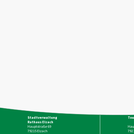
Stadtverwaltung
Tou
Rathaus Elzach
Hauptstraße 69
Haup
79215
Elzach
792