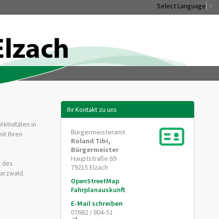
Select Language
▼
Ihr Kontakt zu uns
ktivitäten in
Bürgermeisteramt
it Ihren
Roland
Tibi
,
Bürgermeister
Hauptstraße 69
t des
79215
Elzach
warzwald.
OpenStreetMap
Fahrplanauskunft
E-Mail schreiben
07682 / 804-51