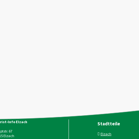
rist-Info Elzach
Stadtteile
tstr. 67
Elzach
15
Elzach