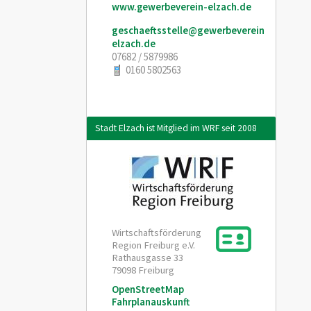
www.gewerbeverein-elzach.de
geschaeftsstelle@gewerbeverein-
elzach.de
07682 / 5879986
0160 5802563
Stadt Elzach ist Mitglied im WRF seit 2008
Wirtschaftsförderung
Region Freiburg e.V.
Rathausgasse 33
79098
Freiburg
OpenStreetMap
Fahrplanauskunft