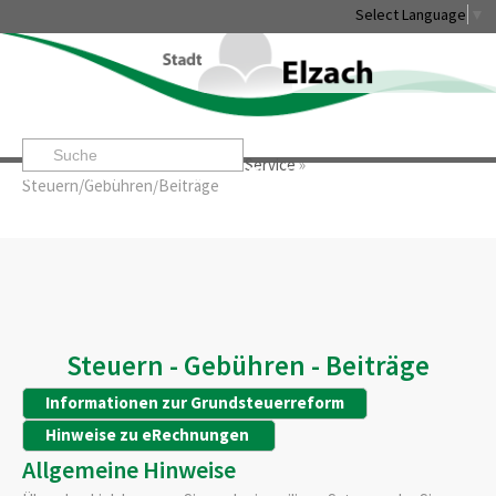
Select Language
▼
Startseite
»
Rathaus & Service
»
Service
»
Leben & Erleben
Rathaus & Service
Stadtentwicklung & W
Steuern/Gebühren/Beiträge
Steuern - Gebühren - Beiträge
Informationen zur Grundsteuerreform
Hinweise zu eRechnungen
Allgemeine Hinweise